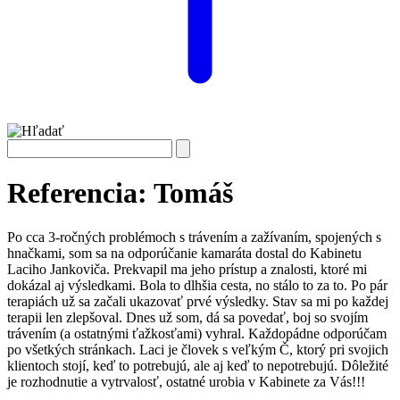
Referencia: Tomáš
Po cca 3-ročných problémoch s trávením a zažívaním, spojených s
hnačkami, som sa na odporúčanie kamaráta dostal do Kabinetu
Laciho Jankoviča. Prekvapil ma jeho prístup a znalosti, ktoré mi
dokázal aj výsledkami. Bola to dlhšia cesta, no stálo to za to. Po pár
terapiách už sa začali ukazovať prvé výsledky. Stav sa mi po každej
terapii len zlepšoval. Dnes už som, dá sa povedať, boj so svojím
trávením (a ostatnými ťažkosťami) vyhral. Každopádne odporúčam
po všetkých stránkach. Laci je človek s veľkým Č, ktorý pri svojich
klientoch stojí, keď to potrebujú, ale aj keď to nepotrebujú. Dôležité
je rozhodnutie a vytrvalosť, ostatné urobia v Kabinete za Vás!!!