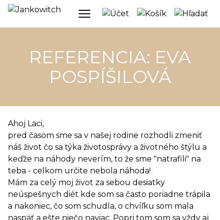
REFERENCIA: EVA
POSPÍŠILOVÁ
Ahoj Laci,
pred časom sme sa v našej rodine rozhodli zmeniť
náš život čo sa týka životosprávy a životného štýlu a
keďže na náhody neverím, to že sme "natrafili" na
teba - celkom určite nebola náhoda!
Mám za celý moj život za sebou desiatky
neúspešnych diét kde som sa často poriadne trápila
a nakoniec, čo som schudla, o chvíľku som mala
naspäť a ešte niečo naviac. Popri tom som sa vždy aj