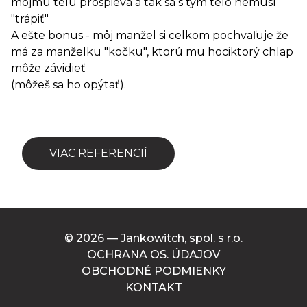
môjmu telu prospieva a tak sa s tým telo nemusí
"trápiť"
A ešte bonus - môj manžel si celkom pochvaľuje že
má za manželku "kočku", ktorú mu hociktorý chlap
môže závidieť
(môžeš sa ho opýtať).
VIAC REFERENCIÍ
© 2026 — Jankowitch, spol. s r.o.
OCHRANA OS. ÚDAJOV
OBCHODNÉ PODMIENKY
KONTAKT