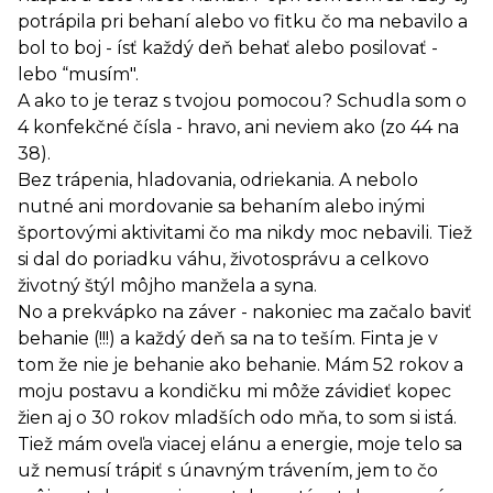
potrápila pri behaní alebo vo fitku čo ma nebavilo a
bol to boj - ísť každý deň behať alebo posilovať -
lebo “musím".
A ako to je teraz s tvojou pomocou? Schudla som o
4 konfekčné čísla - hravo, ani neviem ako (zo 44 na
38).
Bez trápenia, hladovania, odriekania. A nebolo
nutné ani mordovanie sa behaním alebo inými
športovými aktivitami čo ma nikdy moc nebavili. Tiež
si dal do poriadku váhu, životosprávu a celkovo
životný štýl môjho manžela a syna.
No a prekvápko na záver - nakoniec ma začalo baviť
behanie (!!!) a každý deň sa na to teším. Finta je v
tom že nie je behanie ako behanie. Mám 52 rokov a
moju postavu a kondičku mi môže závidieť kopec
žien aj o 30 rokov mladších odo mňa, to som si istá.
Tiež mám oveľa viacej elánu a energie, moje telo sa
už nemusí trápiť s únavným trávením, jem to čo