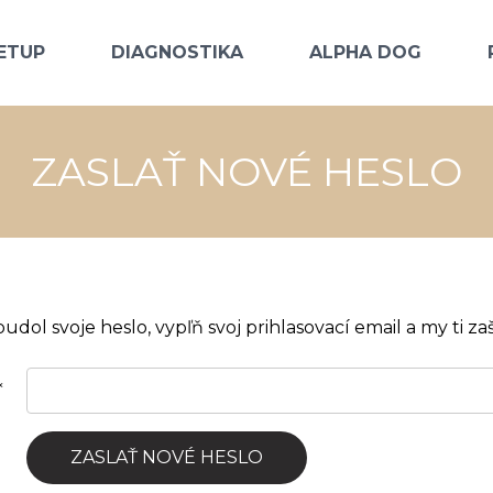
ETUP
DIAGNOSTIKA
ALPHA DOG
ZASLAŤ NOVÉ HESLO
abudol svoje heslo, vypľň svoj prihlasovací email a my ti z
*
ZASLAŤ NOVÉ HESLO